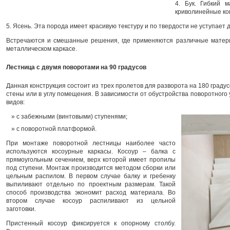
4. Бук. Гибкий м
криволинейные ко
5. Ясень. Эта порода имеет красивую текстуру и по твердости не уступает д
Встречаются и смешанные решения, где применяются различные матер
металлическом каркасе.
Лестница с двумя поворотами на 90 градусов
Данная конструкция состоит из трех пролетов для разворота на 180 граду
стены или в углу помещения. В зависимости от обустройства поворотного
видов:
с забежными (винтовыми) ступенями;
с поворотной платформой.
При монтаже поворотной лестницы наиболее часто
используются косоурные каркасы. Косоур – балка с
прямоугольным сечением, верх которой имеет пропилы
под ступени. Монтаж производится методом сборки или
цельным распилом. В первом случае балку и гребенку
выпиливают отдельно по проектным размерам. Такой
способ производства экономит расход материала. Во
втором случае косоур распиливают из цельной
заготовки.
Пристенный косоур фиксируется к опорному столбу.