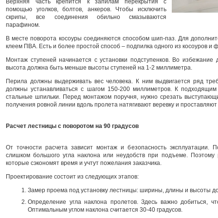
Верхняя часть крепится к запилам перекрытия с
помощью уголков, болтов, анкеров. Чтобы исключить
скрипы, все соединения обильно смазываются
парафином.
В месте поворота косоуры соединяются способом шип-паз. Для дополни
клеем ПВА. Есть и более простой способ – подпилка одного из косоуров и 
Монтаж ступеней начинается с установки подступенков. Во избежание 
высота должна быть меньше высоты ступеней на 1-2 миллиметра.
Перила должны выдерживать вес человека. К ним выдвигается ряд треб
должны устанавливаться с шагом 150-200 миллиметров. К подходящим
стальные шпильки. Перед монтажом поручня, нужно срезать выступающие
получения ровной линии вдоль пролета натягивают веревку и проставляют
Расчет лестницы с поворотом на 90 градусов
От точности расчета зависит монтаж и безопасность эксплуатации. 
слишком большого угла наклона или неудобств при подъеме. Поэтому 
которые сэкономят время и учтут пожелания заказчика.
Проектирование состоит из следующих этапов:
Замер проема под установку лестницы: ширины, длины и высоты до
Определение угла наклона пролетов. Здесь важно добиться, ч
Оптимальным углом наклона считается 30-40 градусов.