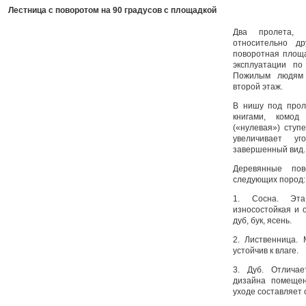
Лестница с поворотом на 90 градусов с площадкой
Два пролета, 
относительно д
поворотная площа
эксплуатации п
Пожилым людям 
второй этаж.
В нишу под прол
книгами, комод
(«нулевая») ступ
увеличивает у
завершенный вид.
Деревянные пов
следующих пород:
1. Сосна. Эта
износостойкая и 
дуб, бук, ясень.
2. Лиственница.
устойчив к влаге.
3. Дуб. Отлича
дизайна помещен
уходе составляет о