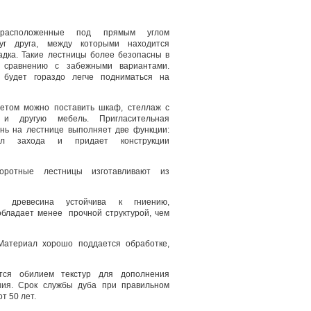
расположенные под прямым углом
руг друга, между которыми находится
дка. Такие лестницы более безопасны в
о сравнению с забежными вариантами.
будет гораздо легче подниматься на
етом можно поставить шкаф, стеллаж с
 и другую мебель. Пригласительная
ень на лестнице выполняет две функции:
гол захода и придает конструкции
оротные лестницы изготавливают из
 древесина устойчива к гниению,
обладает менее прочной структурой, чем
 Материал хорошо поддается обработке,
ется обилием текстур для дополнения
ия. Срок службы дуба при правильном
т 50 лет.