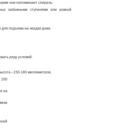
форме они напоминают спираль.
ных забежными ступенями или ровной
 для подъема на чердак дома.
вать ряду условий:
высота –150-180 миллиметров;
 100
я на
века
еней