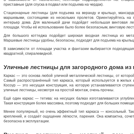
приставные (для спуска в подвал или подъема на чердак).
Стационарные лестницы (для подъема на веранду и крыльцо, мансард
маршевыми, состоящими из нескольких пролетов. Ориентируйтесь на 
интерьер дома. Для маленькой дачи подойдет небольшая винтовая ле
площади. Чтобы её использование было более безопасным, винтовую лес
Для большого коттеджа подойдет широкая входная лестница из мета
Маршевые лестницы удобны, безопасны, подходят для подъема на крыльцо
В зависимости от площади участка и фантазии выбирается подходящая
квадратной, спиралевидной.
Уличные лестницы для загородного дома из 
Каркас — это основа любой уличной металлической лестницы, от которой
Самый распространённый тип каркаса, который используется в жилых
Косоур — это несущая конструкция, на которую устанавливаются ступен
уличные лестницы, несмотря на простой монтаж, очень прочны.
Ещё один каркас — тетива: на несущих балках изготавливаются углубле
Такая конструкция более массивна, поэтому подходит для больших помещен
Менее популярный, но очень эффектный тип каркаса — консольный. Так
креплений, и создаёт ощущение лёгкости, парения. Она компактна, соч
безопасна в эксплуатации.