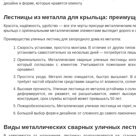
дизайне и форме, которые нравятся клиенту.
Лестницы из металла для крыльца: преимущ
Красота, надёжность, удобство — все эти черты присущи металлическим ле
крыльцо с оригинальными металлическими элементами выглядит дорого и 
Преимущества уличных лестниц для загородного дома из металла:
Скорость установки, простота монтажа. В отличие от других типо
установить самостоятельно за несколько дней — потребуется лиш
Оригинальность. Металлические сварные уличные лестницы изго
который согласован с клиентом. Учитываются пожелания все
орнамент.
Простота ухода. Металл легко очищается, быстро высыхает. В о
требует частой обработки средствами защиты от влажности, солне
Высокая прочность. Уличная лестница из металла устойчива к солне
деформируется, не ржавеет, не расшатывается, имеет высоку
конструкция, срок службы которой может превышать 50 лет.
Пожаробезопасность. Металлическая уличная лестница не горит, н
Большой выбор форм и дизайнов: от сложного до самого лаконично
Виды металлических сварных уличных лест
В зависимости от назначения, лестницы подразделяются на: стацион