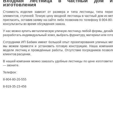
Входная лестница в частный дом из
изготовления
Стоимость изделия зависит от размера и типа лестницы, типа перил
элементов, ступеней. Точную цену входной лестницы в частный дом из ме
пригласить, оставив заявку на сайте либо позвонив по телефону 8-904-80
консультанты во время обсуждения заказа.
У нас можно купить металлическую уличную лестницу любой формы, дизай
разработать индивидуальный эскиз, выбрать фурнитуру, материал или гото
Сотрудники ИП Бабкин имеют большой опыт проектирования уличных мет
мы можем привезти и установить готовую конструкцию. Наша компания
модели лестниц и проведённые работы. Отсутствие посредников позвол
клиентов расценки.
В нашей компании можно заказать удобные лестницы по цене изготовителя
— звоните.
Телефон:
8-904-80-20-555
8-919-35-23-456