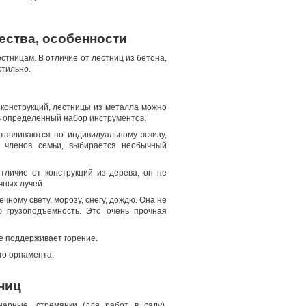
ества, особенности
стницам. В отличие от лестниц из бетона,
стильно.
в конструкций, лестницы из металла можно
ь определённый набор инструментов.
тавливаются по индивидуальному эскизу,
х членов семьи, выбирается необычный
тличие от конструкций из дерева, он не
чных лучей.
чному свету, морозу, снегу, дождю. Она не
ю грузоподъемность. Это очень прочная
е поддерживает горение.
го орнамента.
ниц
арные, стремянки (для работ в саду),