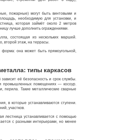
ные, пожарные) могут быть винтовыми и
площадь, необходимую для установки, и
стница, которая займёт около 2 метров
тницу лучше дополнить ограждениями.
лла, состоящая из нескольких маршей.
, второй этаж, на террасы.
 форма: она может быть прямоугольной,
металла: типы каркасов
 зависит её безопасность и срок службы.
 и промышленных помещениях — косоур.
и, перила. Такие металлические сварные
ния, в которые устанавливаются ступени.
ий, участков.
ая лестница устанавливается с помощью
етается с разными интерьерами, но менее